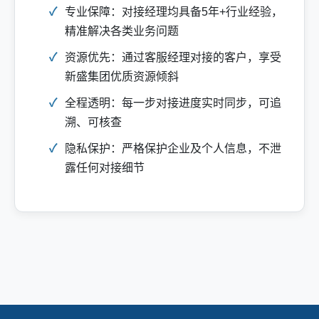
专业保障：对接经理均具备5年+行业经验，
精准解决各类业务问题
资源优先：通过客服经理对接的客户，享受
新盛集团优质资源倾斜
全程透明：每一步对接进度实时同步，可追
溯、可核查
隐私保护：严格保护企业及个人信息，不泄
露任何对接细节