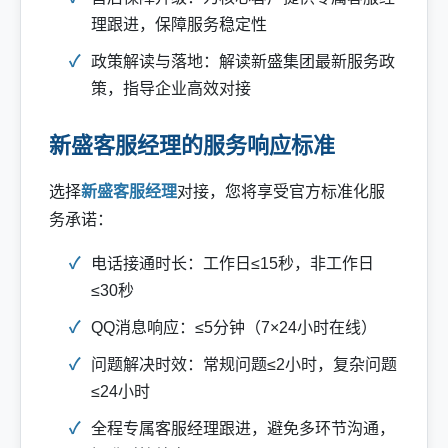
理跟进，保障服务稳定性
政策解读与落地：解读新盛集团最新服务政
策，指导企业高效对接
新盛客服经理的服务响应标准
选择
新盛客服经理
对接，您将享受官方标准化服
务承诺：
电话接通时长：工作日≤15秒，非工作日
≤30秒
QQ消息响应：≤5分钟（7×24小时在线）
问题解决时效：常规问题≤2小时，复杂问题
≤24小时
全程专属客服经理跟进，避免多环节沟通，