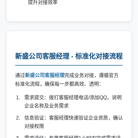
提升对接效率
新盛公司客服经理 - 标准化对接流程
通过
新盛公司客服经理
完成业务对接，遵循官方
标准化流程，确保每一步都高效、透明：
需求提交：拨打客服经理电话/添加QQ，说明
企业名称及业务需求
信息验证：客服经理快速验证企业资质，确认
对接权限