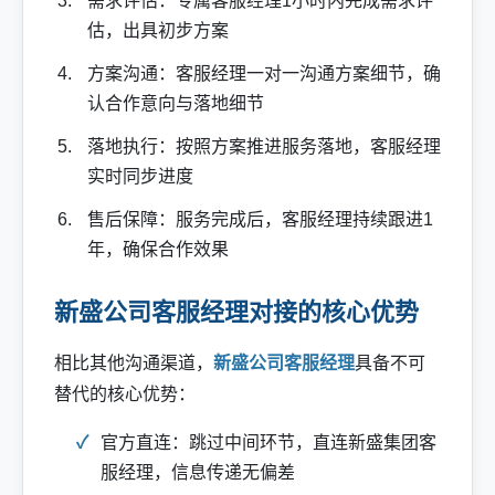
需求评估：专属客服经理1小时内完成需求评
估，出具初步方案
方案沟通：客服经理一对一沟通方案细节，确
认合作意向与落地细节
落地执行：按照方案推进服务落地，客服经理
实时同步进度
售后保障：服务完成后，客服经理持续跟进1
年，确保合作效果
新盛公司客服经理对接的核心优势
相比其他沟通渠道，
新盛公司客服经理
具备不可
替代的核心优势：
官方直连：跳过中间环节，直连新盛集团客
服经理，信息传递无偏差